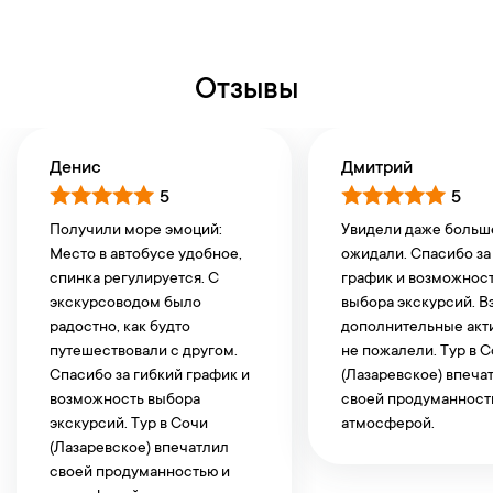
Отзывы
Денис
Дмитрий
5
5
Получили море эмоций:
Увидели даже больш
Место в автобусе удобное,
ожидали. Спасибо за
спинка регулируется. С
график и возможнос
экскурсоводом было
выбора экскурсий. В
радостно, как будто
дополнительные акт
путешествовали с другом.
не пожалели. Тур в 
Спасибо за гибкий график и
(Лазаревское) впеча
возможность выбора
своей продуманност
экскурсий. Тур в Сочи
атмосферой.
(Лазаревское) впечатлил
своей продуманностью и