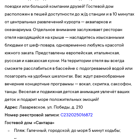
поездки или большой компании друзей! Гостевой дом
расположен в пешей доступности до ж/д станции и в 10 минутах
от центральных развлечений курорта — аквапарков и
океанариума. Отдельное внимание заслуживает ресторан
отеля находящийся на крыше — насладитесь изысканными
блюдами от шеф-повара, одновременно любуясь красотой
южного заката. Представлены европейская, итальянская,
русская и кавказская кухни. На территории отеля вы всегда
сможете расслабиться в бассейне с подогреваемой водой или
позагорать на удобных шезлонгах. Вас ждут разнообразные
вечерние концертные программы — вокал, скрипка, саксофон,
танцы. Веселая и подвижная детская анимация увлечёт ваших
деток и подарит море положительных эмоций!
Адрес:
Лазаревское, ул. Победы, д. 210
Номер реестровой записи:
С232025016872
Гостевой дом «Сантара»
Пляж: Галечный, городской, до моря 5 минут ходьбы;